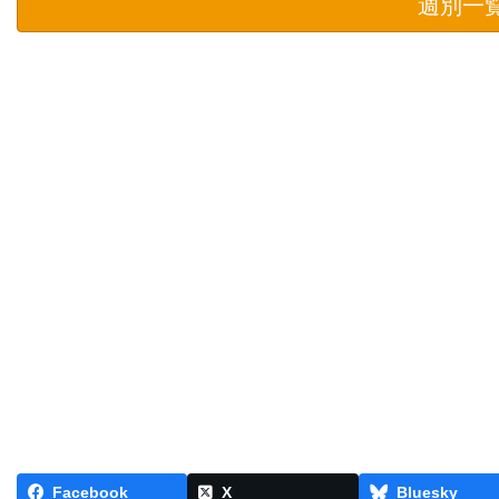
週別一
Facebook
X
Bluesky