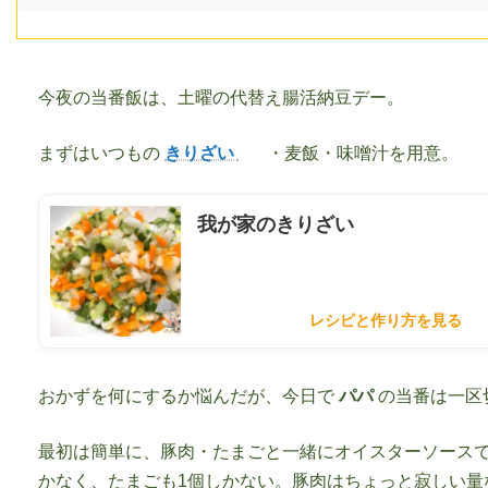
今夜の当番飯は、土曜の代替え腸活納豆デー。
まずはいつもの
きりざい
・麦飯・味噌汁を用意。
我が家のきりざい
レシピと作り方を見る
おかずを何にするか悩んだが、今日で
パパ
の当番は一区
最初は簡単に、豚肉・たまごと一緒にオイスターソースで
かなく、たまごも1個しかない。豚肉はちょっと寂しい