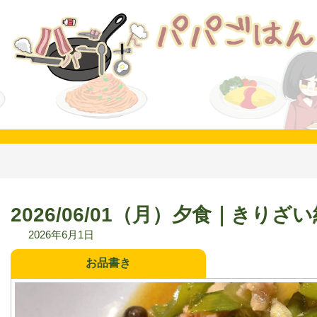
コ
ナ
ン
ビ
テ
ゲ
ン
ー
ツ
シ
へ
ョ
ス
ン
キ
に
ッ
移
プ
動
2026/06/01（月）夕食｜き
2026年6月1日
お品書き