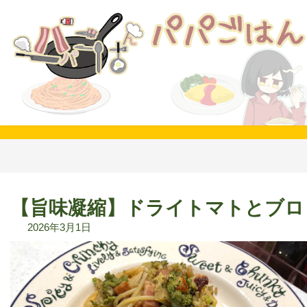
コ
ナ
ン
ビ
テ
ゲ
ン
ー
ツ
シ
へ
ョ
ス
ン
キ
に
ッ
移
プ
動
【旨味凝縮】ドライトマトとブロ
2026年3月1日