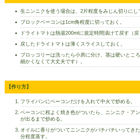
生ニンニクを使う場合は、2片程度をみじん切りにし
ブロックベーコンは1cm角程度に切っておく。
ドライトマトは熱湯200mlに規定時間漬けて戻す（
戻したドライトマトは薄くスライスしておく。
ブロッコリーは洗ったら小房に分け、茎は硬いとこ
細かくなくて大丈夫です）。
【作り方】
フライパンにベーコンだけを入れて中火で炒める。
ベーコンに程よく焼き色がついたら、ニンニク・ア
が出るまで炒める。
オイルに香りがついてニンニクがパチパチいってきた
分程度蒸す。