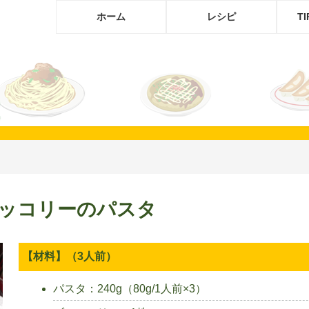
ホーム
レシピ
T
ッコリーのパスタ
【材料】（3人前）
パスタ：240g（80g/1人前×3）