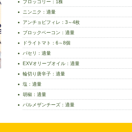
ブロッコリー：1株
ニンニク：適量
アンチョビフィレ：3～4枚
ブロックベーコン：適量
ドライトマト：6～8個
パセリ：適量
EXVオリーブオイル：適量
輪切り唐辛子：適量
塩：適量
胡椒：適量
パルメザンチーズ：適量