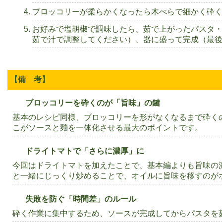
ブロッコリーが柔らかくなったら木べらで細かく砕
お好みで塩胡椒で調味したら、茹で上がったパスタ
茹で汁で調整してください）、器に盛って完成（最
【備 考】
ブロッコリーを砕くのが「旨味」の鍵
基本のレシピ同様、ブロッコリーを形がなくなるまで砕く
こがソースと麺を一体化させる最大のポイントです。
ドライトマトで「さらに濃厚」に
今回はドライトマトを加えたことで、基本編よりも旨味の
と一緒にじっくり炒めることで、オイルに旨味を移すのが
失敗を防ぐ「時間差」のルール
砕く作業に集中するため、ソースが完成してからパスタを