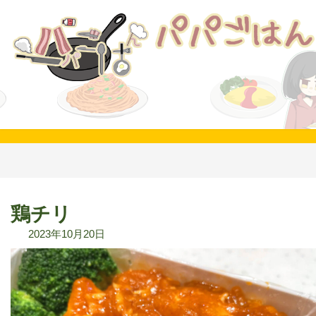
コ
ナ
ン
ビ
テ
ゲ
ン
ー
ツ
シ
へ
ョ
ス
ン
キ
に
ッ
移
プ
動
鶏チリ
2023年10月20日