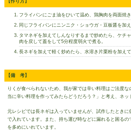
【作り方】
フライパンにごま油をひいて温め、鶏胸肉を両面焼
同じフライパンにニンニク・ショウガ・豆板醤を加
タマネギを加えてしんなりするまで炒めたら、ケチ
肉を戻して蓋をして5分程度弱火で煮る。
長ネギを加えて軽く炒めたら、水溶き片栗粉を加え
【備 考】
りくが食べられないため、我が家では辛い料理はご法度なの
当に辛い料理を作ってみたらどうだろう？」と考え、ネッ
元レシピでは長ネギは入っていませんが、試作したときに
で入れています。また、持ち運び時などに漏れると困るの
を多めにいれています。