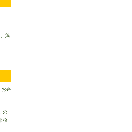
せ、鶏
、お弁
たの
栗粉