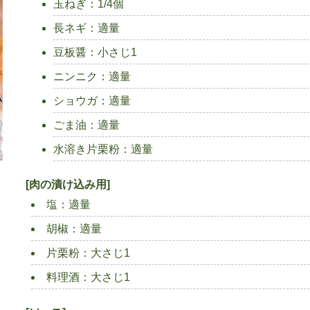
玉ねぎ：1/4個
長ネギ：適量
豆板醤：小さじ1
ニンニク：適量
ショウガ：適量
ごま油：適量
水溶き片栗粉：適量
[肉の漬け込み用]
塩：適量
胡椒：適量
片栗粉：大さじ1
料理酒：大さじ1