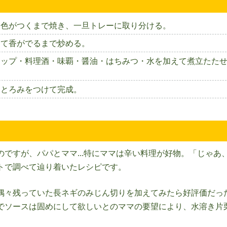
き色がつくまで焼き、一旦トレーに取り分ける。
えて香がでるまで炒める。
ャップ・料理酒・味覇・醤油・はちみつ・水を加えて煮立たた
てとろみをつけて完成。
ですが、パパとママ...特にママは辛い料理が好物。「じゃあ
トで調べて辿り着いたレシピです。
偶々残っていた長ネギのみじん切りを加えてみたら好評価だっ
でソースは固めにして欲しいとのママの要望により、水溶き片