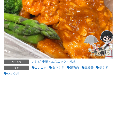
レシピ
,
中華・エスニック・沖縄
カテゴリ
ニンニク
タマネギ
鶏胸肉
豆板醤
長ネギ
タグ
ショウガ