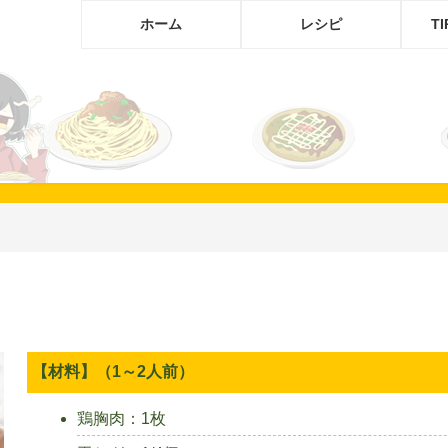
ホーム
レシピ
T
【材料】（1～2人前）
鶏胸肉：1枚