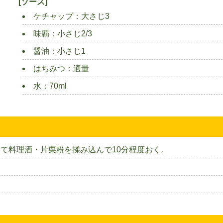
[ソース]
ケチャップ：大さじ3
味覇：小さじ2/3
醤油：小さじ1
はちみつ：適量
水：70ml
て料理酒・片栗粉を揉み込んで10分程度おく。