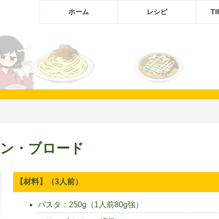
ホーム
レシピ
T
ン・ブロード
【材料】（3人前）
パスタ：250g（1人前80g強）