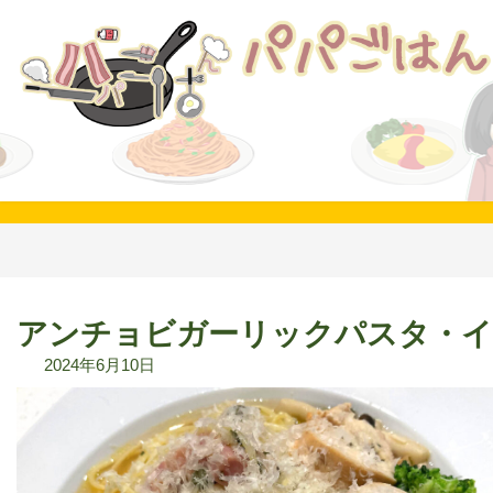
コ
ナ
ン
ビ
テ
ゲ
ン
ー
ツ
シ
へ
ョ
ス
ン
キ
に
ッ
移
プ
動
アンチョビガーリックパスタ・イ
2024年6月10日