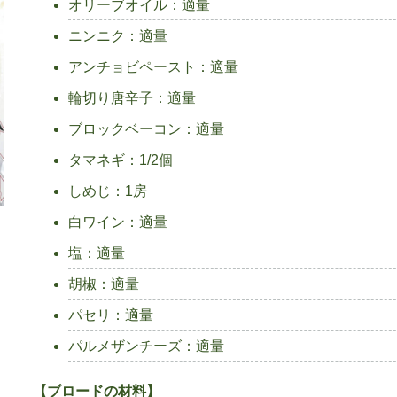
オリーブオイル：適量
ニンニク：適量
アンチョビペースト：適量
輪切り唐辛子：適量
ブロックベーコン：適量
タマネギ：1/2個
しめじ：1房
白ワイン：適量
塩：適量
胡椒：適量
パセリ：適量
パルメザンチーズ：適量
【ブロードの材料】