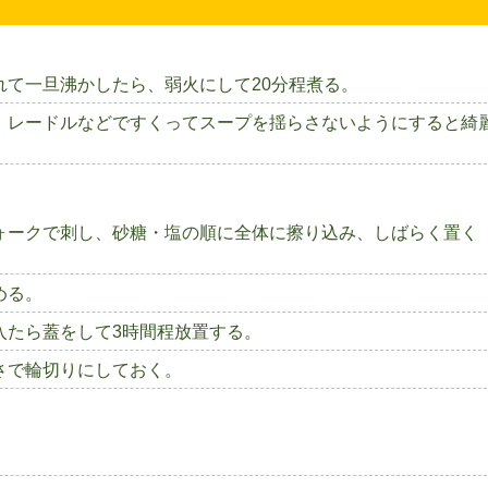
て一旦沸かしたら、弱火にして20分程煮る。
、レードルなどですくってスープを揺らさないようにすると綺
ォークで刺し、砂糖・塩の順に全体に擦り込み、しばらく置く
める。
入たら蓋をして3時間程放置する。
さで輪切りにしておく。