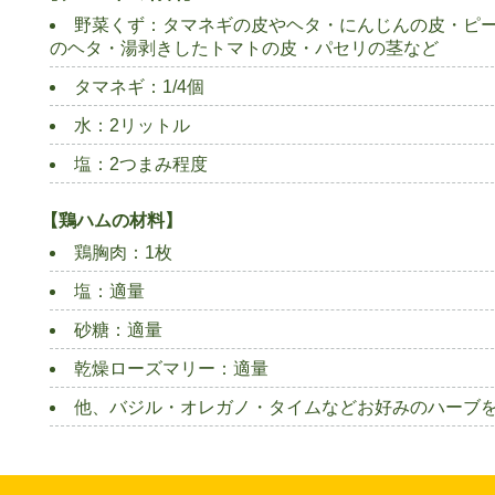
野菜くず：タマネギの皮やヘタ・にんじんの皮・ピ
のヘタ・湯剥きしたトマトの皮・パセリの茎など
タマネギ：1/4個
水：2リットル
塩：2つまみ程度
【鶏ハムの材料】
鶏胸肉：1枚
塩：適量
砂糖：適量
乾燥ローズマリー：適量
他、バジル・オレガノ・タイムなどお好みのハーブ