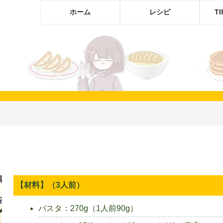
ホーム
レシピ
T
カ
【材料】（3人前）
パスタ：270g（1人前90g）