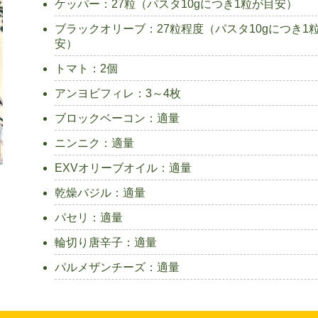
ケッパー：27粒（パスタ10gにつき1粒が目安）
ブラックオリーブ：27粒程度（パスタ10gにつき1
安）
トマト：2個
アンヨビフィレ：3～4枚
ブロックベーコン：適量
ニンニク：適量
EXVオリーブオイル：適量
乾燥バジル：適量
パセリ：適量
輪切り唐辛子：適量
パルメザンチーズ：適量