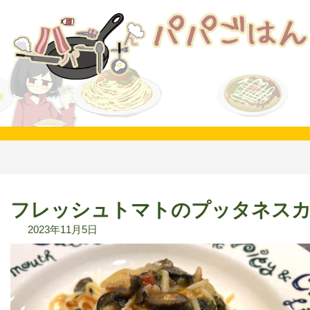
コ
ナ
ン
ビ
テ
ゲ
ン
ー
ツ
シ
へ
ョ
ス
ン
キ
に
ッ
移
プ
動
フレッシュトマトのプッタネス
2023年11月5日