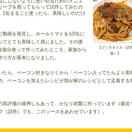
駄にしないように使い切るためのメニュ
リーブを買ってもらって試作してみたの
）1缶まるごと使ったら、美味しいのだけ
。
動画を発見し、ホールトマトを1/2缶に
ってとても美味しく感じました。その後
【プッタネスカ（試
1個分使って作ってみたところ、家族から
版）】
作り方が基本になりました。
いたら、ベーコン好きなりくから「ベーコン入ってたらより美
め、ベーコンを加えたレシピが我が家のレシピとして定着する
の高評価の後押しもあって、かなり頻繁に作っています（最近
ク（試作）でも、このソースをあわせています）。