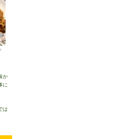
作
味か
事に
では