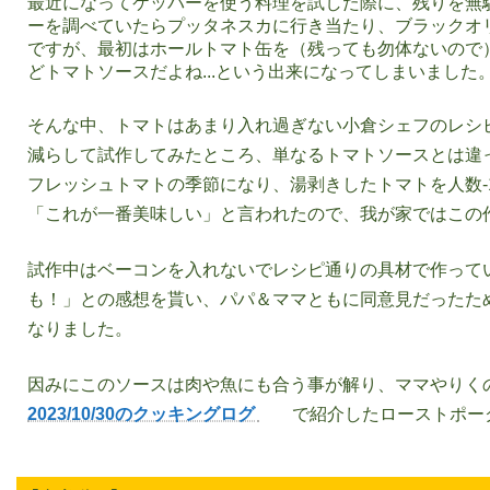
最近になってケッパーを使う料理を試した際に、残りを無
ーを調べていたらプッタネスカに行き当たり、ブラックオ
ですが、最初はホールトマト缶を（残っても勿体ないので
どトマトソースだよね...という出来になってしまいました
そんな中、トマトはあまり入れ過ぎない小倉シェフのレシピ
減らして試作してみたところ、単なるトマトソースとは違
フレッシュトマトの季節になり、湯剥きしたトマトを人数-
「これが一番美味しい」と言われたので、我が家ではこの
試作中はベーコンを入れないでレシピ通りの具材で作って
も！」との感想を貰い、パパ＆ママともに同意見だったた
なりました。
因みにこのソースは肉や魚にも合う事が解り、ママやりく
2023/10/30のクッキングログ
で紹介したローストポー