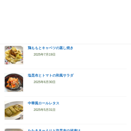
焼きそば（マルちゃん正麺醤油アレンジ）
2025年7月20日
鶏ももとキャベツの蒸し焼き
2025年7月19日
塩昆布とトマトの和風サラダ
2025年6月30日
中華風ロールレタス
2025年5月31日
たたききゅうりと塩昆布の浅漬け