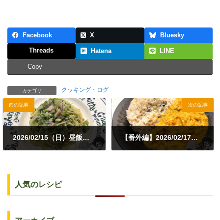
Facebook
X
Bluesky
Threads
Hatena
LINE
Copy
クッキング・ログ
カテゴリ
前の記事
次の記事
2026/02/15（日）昼飯｜ブロッコリーのパスタ
【番外編】2026/02/17（火）夕食｜みそ豚鍋リメイクカレー・ブラウニー（ママ作）
2026年2月15日
2026年2月17日
人気のレシピ