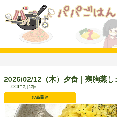
コ
ナ
ン
ビ
テ
ゲ
ン
ー
ツ
シ
へ
ョ
ス
ン
キ
に
ッ
移
プ
動
2026/02/12（木）夕食｜鶏胸蒸
2026年2月12日
お品書き