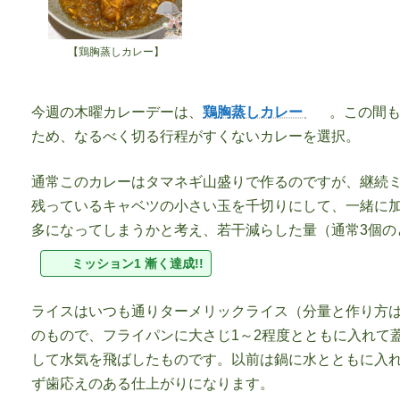
【鶏胸蒸しカレー】
今週の木曜カレーデーは、
鶏胸蒸しカレー
。この間
ため、なるべく切る行程がすくないカレーを選択。
通常このカレーはタマネギ山盛りで作るのですが、継続
残っているキャベツの小さい玉を千切りにして、一緒に
多になってしまうかと考え、若干減らした量（通常3個の
ミッション1 漸く達成!!
ライスはいつも通りターメリックライス（分量と作り方
のもので、フライパンに大さじ1～2程度とともに入れて
して水気を飛ばしたものです。以前は鍋に水とともに入
ず歯応えのある仕上がりになります。