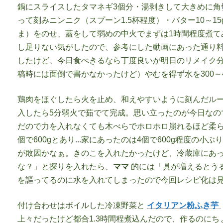
鍋にスライスしたタマネギ3個分・湯剥きして大きめに角
って刻みニンニク（スプーン1.5杯程度）・バター10～1
ま）をのせ、蓋をして弱めの中火でまずは1時間程度煮て
し足りない気がしたので、参考にした動画にあった通り料
したけど、今日食べきるなら丁度良いが明日のリメイク
稿時には面倒で書かなかったけど）やむを得ず水を300～4
鶏肉をほぐしたら火を止め、和えやすいように刻んだルー
入したら5分弱火で茹でて完成。思い立ったのが今日なの
だので力を入れなくても木べらでホロホロ崩れるほど柔ら
個で600gとあり...家にあったのは4個で600g程度
が敗因かなぁ。きのこを入れたかったけど、冷蔵庫にあっ
な？」と探りを入れたら、
ママ
的には「具が増えるとう
を謳ってるのに水を入れてしまったので今回レシピ化は見
付け合わせはボイルした冷凍野菜と
イタリアン粉ふき芋
上々だったけど都合1.3時間程煮込んだので、作るのに