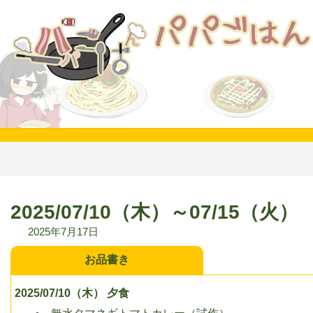
コ
ナ
ン
ビ
テ
ゲ
ン
ー
ツ
シ
へ
ョ
ス
ン
キ
に
ッ
移
プ
動
2025/07/10（木）～07/15（火）
2025年7月17日
お品書き
2025/07/10（木） 夕食