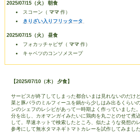
2025/07/15（火） 朝食
スコーン（
ママ
作）
きりざい入りフリッタータ
2025/07/15（火） 昼食
フォカッチャピザ（
ママ
作）
キャベツのコンソメスープ
【2025/07/10（木） 夕食】
サービスが終了してしまった都合いまは見れないのだけ
菜と豚バラのミルフィーユを鍋から少しはみ出るくらい
ンのシェフのレシピがあって一時期よく作っていました
分を出し、カオマンガイみたいに鶏肉を丸ごとのせて煮
して。早速ネットで検索したところ、似たような発想のレ
参考にして無水タマネギトマトカレーを試作してみまし