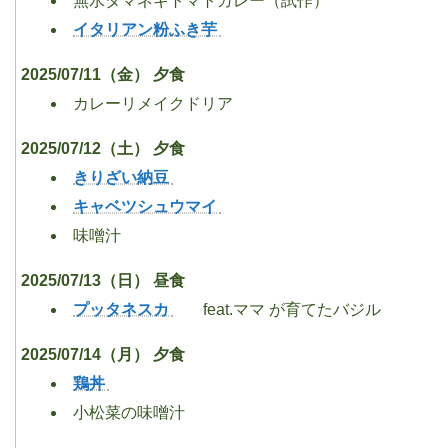
無水タマネギトマトカレー（試作）
イタリアン粉ふき芋
2025/07/11（金） 夕食
カレーリメイクドリア
2025/07/12（土） 夕食
きりざい納豆
キャベツシュウマイ
味噌汁
2025/07/13（日） 昼食
プッタネスカ
feat.ママ が育てたバジル
2025/07/14（月） 夕食
鶏丼
小松菜の味噌汁