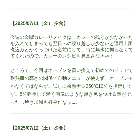
【2025/07/11（金） 夕食】
今週の金曜カレーリメイクは、カレーの残りが少なかっ
を入れてしまっても翌日への繰り越しが少ないと運用上
煮込みとかくっつけた名前にして、特に無水に拘らなく
てくれたので、カレーのレシピを見直さなきゃ；
ところで、今回はオーブンを買い換えて初めてのドリア
耐熱皿の高さの関係で自動メニューが使えず、オーブン
かなくてはならず。試しに余熱ナシ250℃10分を指定し
ず。5分延長して漸く画像のような焼き色をつける事がで
ったし焼き加減も好みだなぁ...。
【2025/07/12（土） 夕食】