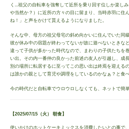
く...祖父の自転車を強奪して近所を乗り回す位しか楽し
や当然か？）に近所の方々の目に留まり、当時赤羽に住ん
ね！」と声をかけて貰えるようになりました。
そんな中、母方の祖父母宅の斜め向かいに住んでいた同級
彼が休み中の宿題が終わってないが故に遊べないときな
違って子供が多かった時代なので、まわりの子供たちを
い出。その内一番仲の良かった前述の友人が引越し、成
別の場所に転居するに至ってこの思い出は終焉を迎える
は誰かの親として育児や調理をしているのかなぁ？と食
今の時代だと自転車でウロウロしなくても、ネットで簡
【2025/07/15（火） 朝食】
使いかけのホットケーキミックスを消費したいとの事で