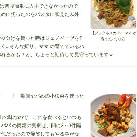
前は普段簡単に入手できなかったので、
粗めに切ったのをパスタに和えた以外
【プッタネスカ feat.ママ が
お裾分けを貰った時はジェノベーゼを作
育てたバジル】
...そんな折り、
ママ
の育てているバ
作れるかも？と、ちょっと期待して見守っていますｗ
丼
！ 期限ヤバめの小松菜を使った
出の味なので、これを食べるといつも
。
パパ
の両親の実家は、間に2～3件隔
時代だったので帰省してもやる事がな