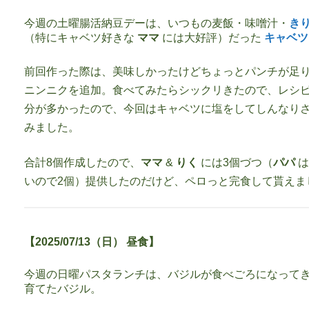
今週の土曜腸活納豆デーは、いつもの麦飯・味噌汁・
き
（特にキャベツ好きな
ママ
には大好評）だった
キャベ
前回作った際は、美味しかったけどちょっとパンチが足
ニンニクを追加。食べてみたらシックリきたので、レシ
分が多かったので、今回はキャベツに塩をしてしんなり
みました。
合計8個作成したので、
ママ
&
りく
には3個づつ（
パパ
は
いので2個）提供したのだけど、ペロっと完食して貰えま
【2025/07/13（日） 昼食】
今週の日曜パスタランチは、バジルが食べごろになって
育てたバジル。