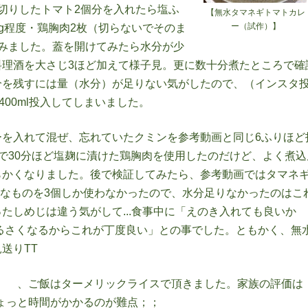
切りしたトマト2個分を入れたら塩ふ
【無水タマネギトマトカレ
ー（試作）】
5g程度・鶏胸肉2枚（切らないでそのま
みました。蓋を開けてみたら水分が少
理酒を大さじ3ほど加えて様子見。更に数十分煮たところで確
分を残すには量（水分）が足りない気がしたので、（インスタ
00ml投入してしまいました。
を入れて混ぜ、忘れていたクミンを参考動画と同じ6ふりほど
で30分ほど塩麹に漬けた鶏胸肉を使用したのだけど、よく煮込
かくなりました。後で検証してみたら、参考動画ではタマネギ
の小ぶりなものを3個しか使わなかったので、水分足りなかったのはこ
たしめじは違う気がして...食事中に「えのき入れても良いか
るさくなるからこれが丁度良い」との事でした。ともかく、無
送りTT
、ご飯はターメリックライスで頂きました。家族の評価は
ちょっと時間がかかるのが難点；；