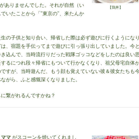
みがありませんでした。それが自然（い
【鶏丼】
でいたことから「"東京の"、来たんか
生の子供と知り合い、帰省した際は必ず遊びに行くようになり..
どは、宿題を手伝ってまで遊びに引っ張り出していました。今
巻き込んで、当時流行りだった戦隊ゴッコなどをしたのは良い
長するにつれ段々帰省にもついて行かなくなり、祖父母宅自体
のですが、当時遊んだ、もう顔も覚えていない彼＆彼女たちも
べながら、ふと感慨深くなりました。
単に繋がれるんですかね？
、
ママ
がスコーンを焼いてくれまし