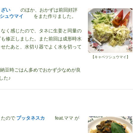
りざい
のほか、おかずは前回好評
ツシュウマイ
をまた作りました。
りなく感じたので、タネに生姜と同量の
ピも修正しました。また前回は成形時水
させたあと、水切り器でよく水を切って
【キャベツシュウマイ】
納豆時ごはん多めでおかず少なめが良
した♪
きたので
プッタネスカ
feat.ママ が