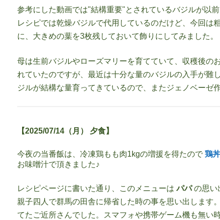
参考にした動画では"結構重要"とされているバジルが以
レシピでは乾燥バジルで代用しているのだけど、今回は
に、大きめの葉を3枚残しておいて飾りにしてみました。
母は生前バジルやローズマリーを育てていて、収穫後の
れていたのですが、最近は十分な量のバジルの入手が難しく
ジルが結構な量育ってきているので、またジェノベーゼ
【2025/07/14（月） 夕食】
今夜の当番飯は、冷凍鶏もも肉1kgの増援を得たので
鶏
お味噌汁で頂きました♪
レシピページに書いた通り、このメニューは
パパ
の思い
親子四人で群馬の田舎に帰省した時の事を思い出します
てたご近所さんでした。スマフォや携帯ゲーム機も無い