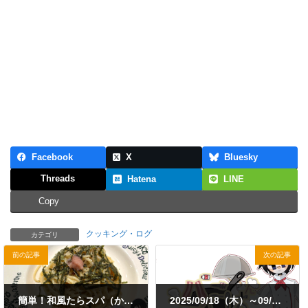
Facebook
X
Bluesky
Threads
Hatena
LINE
Copy
クッキング・ログ
カテゴリ
前の記事
次の記事
簡単！和風たらスパ（かねふくたらこスティック使用）
2025/09/18（木）～09/24（水）