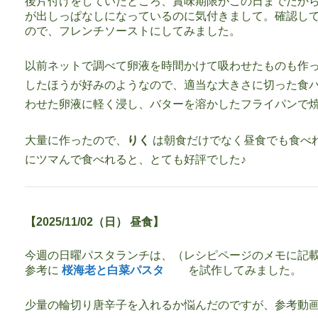
後片付けをしていたところ、賞味期限がこの日までだか
が出しっぱなしになっているのに気付きまして。確認して
ので、フレンチソーストにしてみました。
以前ネットで調べて卵液を時間かけて吸わせたものも作
したほうが好みのようなので、適当な大きさに切った食
わせた卵液に軽く浸し、バターを溶かしたフライパンで
大量に作ったので、
りく
は朝食だけでなく昼食でも食べ
にツマんで食べれると、とても好評でした♪
【2025/11/02（日） 昼食】
今週の日曜パスタランチは、（レシピページのメモに記
参考に
桜海老と白菜パスタ
を試作してみました。
少量の輪切り唐辛子を入れるか悩んだのですが、参考動