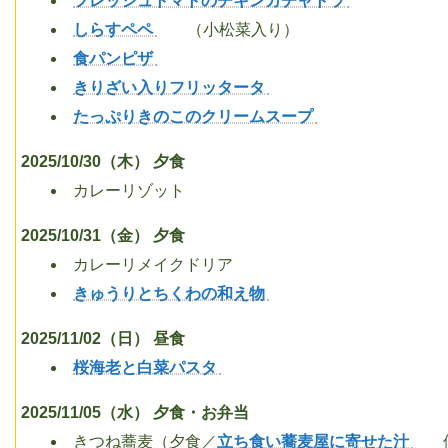
フレッシュトマトのチキンカチャトラ
しらすペペ
（小松菜入り）
食パンピザ
きりざい入りフリッタータ
たっぷりきのこのクリームスープ
2025/10/30（木） 夕食
カレーリゾット
2025/10/31（金） 夕食
カレーリメイクドリア
きゅうりとちくわの和え物
2025/11/02（日） 昼食
桜海老と白菜パスタ
2025/11/05（水） 夕食・お弁当
きつね蕎麦（夕食／
立ち食い蕎麦屋に寄せた汁