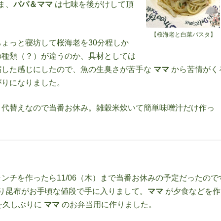
ま、
パパ＆ママ
は七味を後がけして頂
【桜海老と白菜パスタ】
ょっと寝坊して桜海老を30分程しか
の種類（？）が違うのか、具材としては
縮した感じにしたので、魚の生臭さが苦手な
ママ
から苦情がく
がりになりました。
（水）代替えなので当番お休み。雑穀米炊いて簡単味噌汁だけ作っ
タランチを作ったら11/06（木）まで当番お休みの予定だったので
切り昆布がお手頃な値段で手に入りまして。
ママ
が夕食などを作
を久しぶりに
ママ
のお弁当用に作りました。