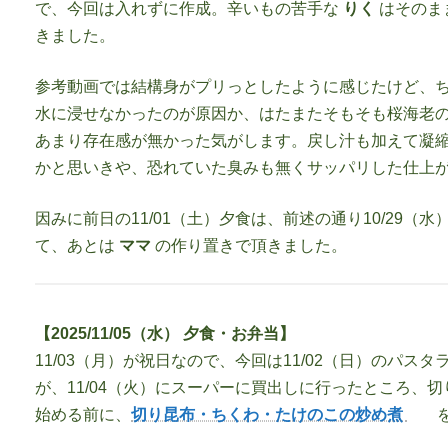
で、今回は入れずに作成。辛いもの苦手な
りく
はそのま
きました。
参考動画では結構身がプリっとしたように感じたけど、ち
水に浸せなかったのが原因か、はたまたそもそも桜海老
あまり存在感が無かった気がします。戻し汁も加えて凝
かと思いきや、恐れていた臭みも無くサッパリした仕上
因みに前日の11/01（土）夕食は、前述の通り10/29
て、あとは
ママ
の作り置きで頂きました。
【2025/11/05（水） 夕食・お弁当】
11/03（月）が祝日なので、今回は11/02（日）のパス
が、11/04（火）にスーパーに買出しに行ったところ、
始める前に、
切り昆布・ちくわ・たけのこの炒め煮