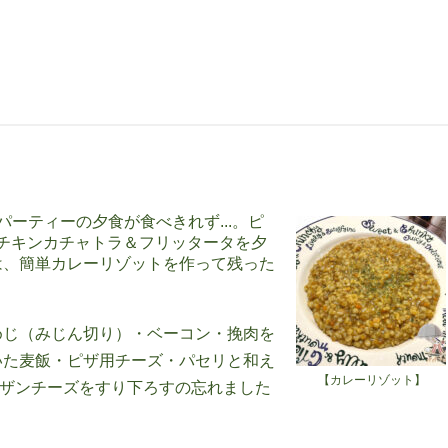
ーティーの夕食が食べきれず...。ピ
チキンカチャトラ＆フリッタータを夕
は、簡単カレーリゾットを作って残った
めじ（みじん切り）・ベーコン・挽肉を
いた麦飯・ピザ用チーズ・パセリと和え
【カレーリゾット】
メザンチーズをすり下ろすの忘れました