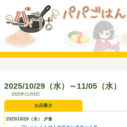
コ
ナ
ン
ビ
テ
ゲ
ン
ー
ツ
シ
へ
ョ
ス
ン
キ
に
ッ
移
プ
動
2025/10/29（水）～11/05（水）
2025年11月6日
お品書き
2025/10/29（水） 夕食