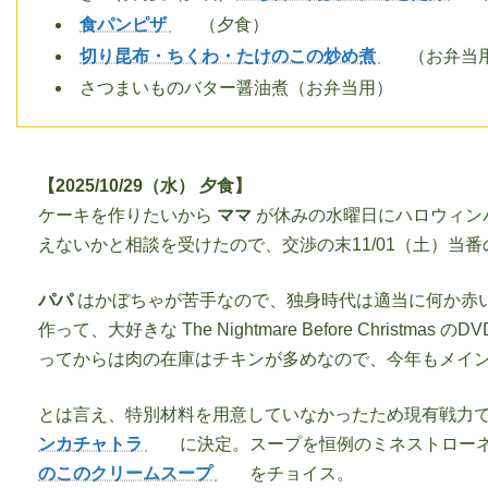
食パンピザ
（夕食）
切り昆布・ちくわ・たけのこの炒め煮
（お弁当
さつまいものバター醤油煮（お弁当用）
【2025/10/29（水） 夕食】
ケーキを作りたいから
ママ
が休みの水曜日にハロウィン
えないかと相談を受けたので、交渉の末11/01（土）当
パパ
はかぼちゃが苦手なので、独身時代は適当に何か赤い
作って、大好きな The Nightmare Before Chri
ってからは肉の在庫はチキンが多めなので、今年もメイ
とは言え、特別材料を用意していなかったため現有戦力で何
ンカチャトラ
に決定。スープを恒例のミネストロー
のこのクリームスープ
をチョイス。