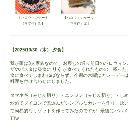
【ハロウィンケーキ
【ハロウィンケーキ
（ママ作）①】
（ママ作）②】
【2025/10/30（木） 夕食】
我が家は3人家族なので、お察しの通り前日のハロウィンパ
ザやパスタは昼食に
りく
が食べてくれたものの、残った
食に食べてしまわねばならず。今週の木曜はカレーデー
料理を付け合わせにしました。
タマネギ（みじん切り）・ニンジン（みじん切り）・し
炒めてブイヨンで煮込んだシンプルなカレーを作り、炊
て簡易的なリゾットを作ってみたのですが...最後にパル
TTw