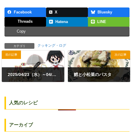
Facebook
X
Bluesky
Threads
Hatena
LINE
Copy
クッキング・ログ
カテゴリ
前の記事
次の記事
2025/04/23（水）～04/26（土）
鱈と小松菜のパスタ
2025年4月29日
2025年5月11日
人気のレシピ
アーカイブ