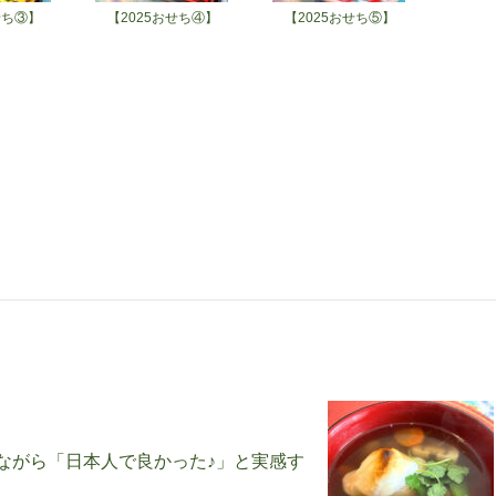
せち③】
【2025おせち④】
【2025おせち⑤】
ながら「日本人で良かった♪」と実感す