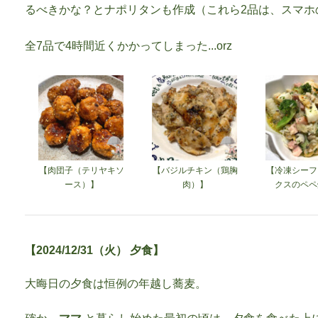
るべきかな？とナポリタンも作成（これら2品は、スマホ
全7品で4時間近くかかってしまった...orz
【肉団子（テリヤキソ
【バジルチキン（鶏胸
【冷凍シーフ
ース）】
肉）】
クスのペペ
【2024/12/31（火） 夕食】
大晦日の夕食は恒例の年越し蕎麦。