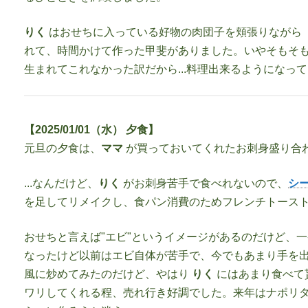
りく
はおせちに入っている好物の肉団子を頬張りながら
れて、時間かけて作った甲斐がありました。いやそもそ
生まれてこれなかった訳だから...料理出来るようになって
【2025/01/01（水） 夕食】
元旦の夕食は、
ママ
が買っておいてくれたお刺身盛り合わ
...なんだけど、
りく
がお刺身苦手で食べれないので、
シ
を足してリメイクし、食パン消費のためフレンチトース
おせちと言えば"エビ"というイメージがあるのだけど、
なったけど以前はエビ自体が苦手で、今でもあまり手を出
風に炒めてみたのだけど、やはり
りく
にはあまり食べて
ワリしてくれる程、売れ行き好調でした。来年はナポリ