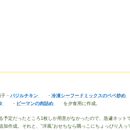
団子・
バジルチキン
・
冷凍シーフードミックスのペペ炒め
タ
・
ピーマンの肉詰め
を夕食用に作成。
る予定だったところ1枚しか用意がなかったので、急遽ネット
追加作成。それと、"洋風"おせちなら隅っこにちょっぴり入っ