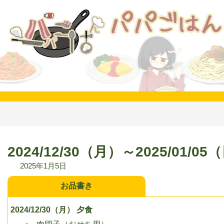
コ
ナ
ン
ビ
テ
ゲ
ン
ー
ツ
シ
へ
ョ
ス
ン
キ
に
ッ
移
プ
動
2024/12/30（月）～2025/01/05
2025年1月5日
お品書き
2024/12/30（月） 夕食