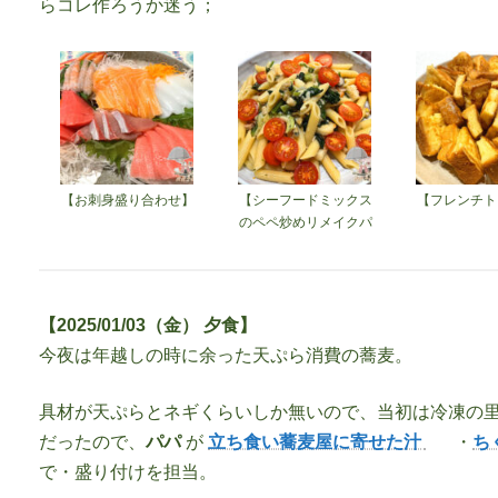
らコレ作ろうか迷う；
【お刺身盛り合わせ】
【シーフードミックス
【フレンチト
のペペ炒めリメイクパ
スタ】
【2025/01/03（金） 夕食】
今夜は年越しの時に余った天ぷら消費の蕎麦。
具材が天ぷらとネギくらいしか無いので、当初は冷凍の
だったので、
パパ
が
立ち食い蕎麦屋に寄せた汁
・
ち
で・盛り付けを担当。