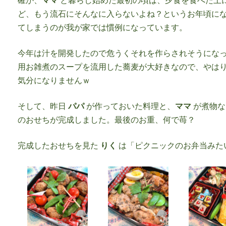
確か、
ママ
と暮らし始めた最初の頃は、夕食を食べた上
ど、もう流石にそんなに入らないよね？というお年頃に
てしまうのが我が家では慣例になっています。
今年は汁を開発したので危うくそれを作らされそうにな
用お雑煮のスープを流用した蕎麦が大好きなので、やは
気分になりませんｗ
そして、昨日
パパ
が作っておいた料理と、
ママ
が煮物な
のおせちが完成しました。最後のお重、何で苺？
完成したおせちを見た
りく
は「ピクニックのお弁当みたい