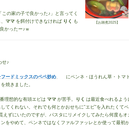
「この家の子で良かった♪」と言ってく
も、
ママ
を餌付けできなければ
りく
も
【お雑煮2025】
良かったー♪ｗ
せ♪
ーフードミックスのペペ炒め
にペンネ・ほうれん草・トマ
トを焼きました。
一番理想的な有頭エビは
ママ
が苦手。
りく
は最近食べれるよう
してくれない。それでも何とかおせちに"エビ"を入れたくてペ
貰えずにいたのですが、パスタにリメイクしてみたら何度もオ
タンをやめて、ペンネではなくファルファッレとか使って最初