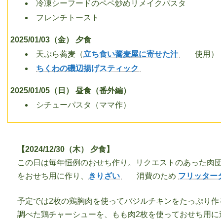
冷凍シーフードのペペ炒めリメイクパスタ
フレンチトースト
2025/01/03（金） 夕食
天ぷら蕎麦（
立ち食い蕎麦屋に寄せた汁
使用）
ちくわの磯辺揚げスティック
2025/01/05（日） 昼食（番外編）
シチューパスタ（ママ作）
【2024/12/30（木） 夕食】
この日は毎年恒例のおせち作り。リクエストのあった肉
をおせち用に作り、
きりざい
消費のため
フリッター
予定では2枚の鶏胸肉を使ってバジルチキンをたっぷり作
調べた鶏チャーシューを、もも肉2枚を使っておせち用に