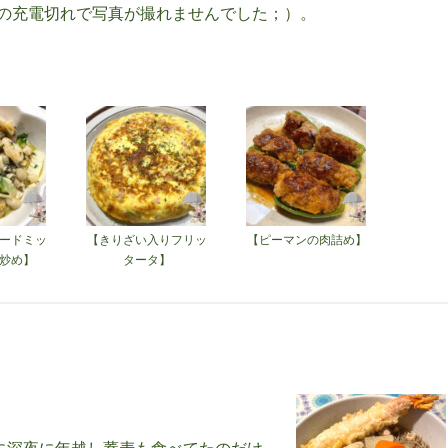
の充電切れで写真が撮れませんでした；）。
ードミッ
【きりざい入りフリッ
【ピーマンの肉詰め】
炒め】
タータ】