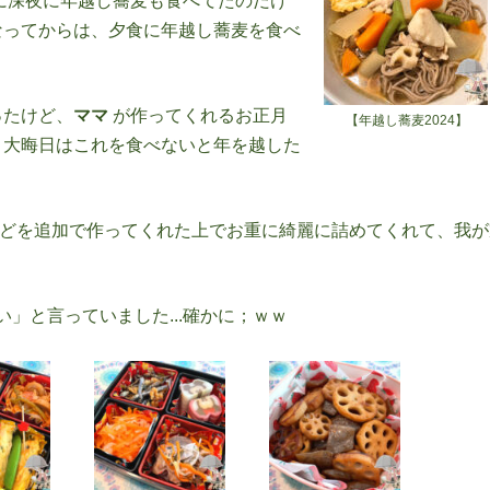
に深夜に年越し蕎麦も食べてたのだけ
なってからは、夕食に年越し蕎麦を食べ
ったけど、
ママ
が作ってくれるお正月
【年越し蕎麦2024】
り大晦日はこれを食べないと年を越した
どを追加で作ってくれた上でお重に綺麗に詰めてくれて、我が
」と言っていました...確かに；ｗｗ