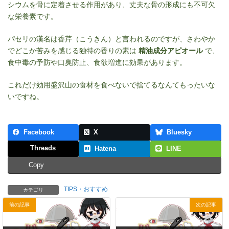
シウムを骨に定着させる作用があり、丈夫な骨の形成にも不可欠
な栄養素です。
パセリの漢名は香芹（こうきん）と言われるのですが、さわやか
でどこか苦みを感じる独特の香りの素は
精油成分アピオール
で、
食中毒の予防や口臭防止、食欲増進に効果があります。
これだけ効用盛沢山の食材を食べないで捨てるなんてもったいな
いですね。
Facebook
X
Bluesky
Threads
Hatena
LINE
Copy
TIPS・おすすめ
カテゴリ
前の記事
次の記事