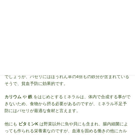
分も子供の頃は"食べなくても怒られない野菜"と認識していました
が、パセリは100g中（可食部）に、
βカロテン
のほか、
ビタミン
Cを120mg
、
ビタミンKを850μg
、
葉酸220μg
、
カリウム
1,000mg
、
カルシウム290mg
、
鉄7.5mg
、
食物繊維6.8g
を含む栄
養価の高い野菜です。
カリウム
は、体内の塩分（ナトリウム）を尿とともに排出してく
れる作用があり、高血圧の予防や女性に多いむくみの症状を抑え
ます。
鉄分
を多く含む野菜と言えばほうれん草を思い浮かべる方が多い
でしょうが、パセリにはほうれん草の4倍もの鉄分が含まれている
そうで、貧血予防に効果的です。
カリウム
や
鉄
をはじめとするミネラルは、体内で合成する事がで
きないため、食物から摂る必要があるのですが、ミネラル不足予
防にはパセリが最適な食材と言えます。
他にも
ビタミンK
は野菜以外に魚や貝にも含まれ、腸内細菌によ
っても作られる栄養素なのですが、血液を固める働きの他にカル