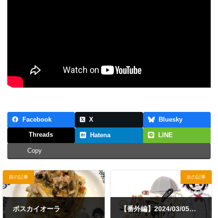
Facebook
X
Bluesky
Threads
Hatena
LINE
Copy
前の記事
次の記事
ボスカイオーラ
【番外編】2024/03/05（火）～03/06（水）昼食