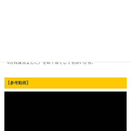
ペペ
的な感じで...と方向性を決めた上で色々とレシピを見て
みたところ、茎の部分がちゃんと柔らかくないと食べ辛くてりく
のウケも悪かろうと、
ブロッコリーのパスタ
と同様にクタク
タに煮て食べるレシピを採用しました。
菜の花は苦みがあって大人にはウケるかもだけど、子供は苦手な
方も多いという話を聞いて恐る恐る出してみましたが、りくのウ
ケも上々。「また食べたい！」を貰えました♪ ただ、ママ的に
はもう少し食感があった方が良いらしいので、茹で時間（今回は
8分程度煮ました）を若干短くしても良いかも。
【参考動画】