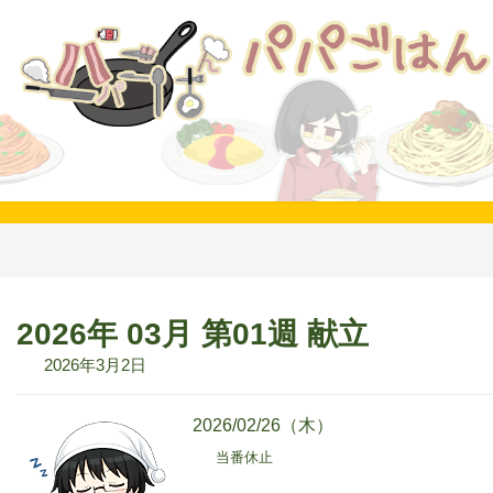
コ
ナ
ン
ビ
テ
ゲ
ン
ー
ツ
シ
へ
ョ
ス
ン
キ
に
ッ
移
プ
動
2026年 03月 第01週 献立
2026年3月2日
2026/02/26（木）
当番休止